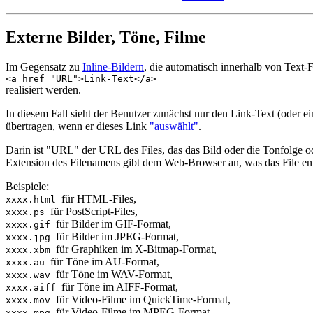
Externe Bilder, Töne, Filme
Im Gegensatz zu
Inline-Bildern
, die automatisch innerhalb von Text-F
<a href="URL">Link-Text</a>
realisiert werden.
In diesem Fall sieht der Benutzer zunächst nur den Link-Text (oder 
übertragen, wenn er dieses Link
"auswählt"
.
Darin ist "URL" der URL des Files, das das Bild oder die Tonfolge ode
Extension des Filenamens gibt dem Web-Browser an, was das File ent
Beispiele:
für HTML-Files,
xxxx.html
für PostScript-Files,
xxxx.ps
für Bilder im GIF-Format,
xxxx.gif
für Bilder im JPEG-Format,
xxxx.jpg
für Graphiken im X-Bitmap-Format,
xxxx.xbm
für Töne im AU-Format,
xxxx.au
für Töne im WAV-Format,
xxxx.wav
für Töne im AIFF-Format,
xxxx.aiff
für Video-Filme im QuickTime-Format,
xxxx.mov
für Video-Filme im MPEG-Format.
xxxx.mpg