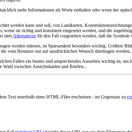
atsächlich mehr Informationen als Worte enthalten oder wenn der optis
erzichtet werden kann und soll, von Landkarten, Konstruktionszeichn
wenn sie richtig und konsistent eingesetzt werden, und die zugehörige
i stets
Alternativen
für den Fall vorgesehen werden, daß die Symbol
tragen werden müssen, ist Sparsamkeit besonders wichtig. Größere Bild
, die vom Benutzer nur auf ausdrücklichen Wunsch übertragen werden, 
lchen Fällen ein buntes und ansprechendes Aussehen wichtig ist, um In
die Wahl zwischen Ansichtskarten und Briefen...
em Text innerhalb eines HTML-Files erscheinen - im Gegensatz zu
ex
ten Fall (
relativer URL
) besteht dieser URL nur aus dem Filenamen des 