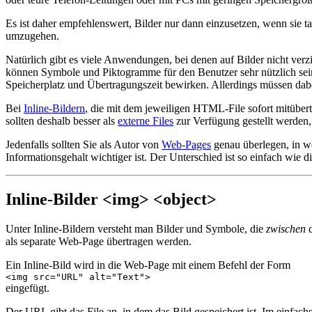
Es ist daher empfehlenswert, Bilder nur dann einzusetzen, wenn sie t
umzugehen.
Natürlich gibt es viele Anwendungen, bei denen auf Bilder nicht v
können Symbole und Piktogramme für den Benutzer sehr nützlich sein, 
Speicherplatz und Übertragungszeit bewirken. Allerdings müssen dabe
Bei
Inline-Bildern
, die mit dem jeweiligen HTML-File sofort mitüber
sollten deshalb besser als
externe Files
zur Verfügung gestellt werden
Jedenfalls sollten Sie als Autor von
Web-Pages
genau überlegen, in we
Informationsgehalt wichtiger ist. Der Unterschied ist so einfach wie 
Inline-Bilder <img> <object>
Unter Inline-Bildern versteht man Bilder und Symbole, die
zwischen
d
als separate Web-Page übertragen werden.
Ein Inline-Bild wird in die Web-Page mit einem Befehl der Form
<img src="URL" alt="Text">
eingefügt.
Der URL gibt das File an, in dem das Bild gespeichert ist. Im einfachs