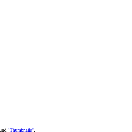
und
"Thumbnails"
.