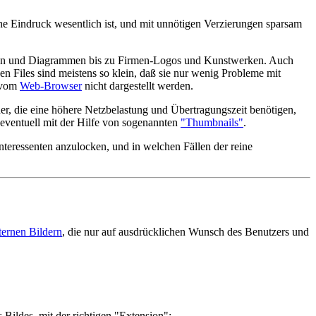
che Eindruck wesentlich ist, und mit unnötigen Verzierungen sparsam
ungen und Diagrammen bis zu Firmen-Logos und Kunstwerken. Auch
n Files sind meistens so klein, daß sie nur wenig Probleme mit
e vom
Web-Browser
nicht dargestellt werden.
er, die eine höhere Netzbelastung und Übertragungszeit benötigen,
eventuell mit der Hilfe von sogenannten
"Thumbnails"
.
teressenten anzulocken, und in welchen Fällen der reine
ternen Bildern
, die nur auf ausdrücklichen Wunsch des Benutzers und
Bildes, mit der richtigen "Extension":