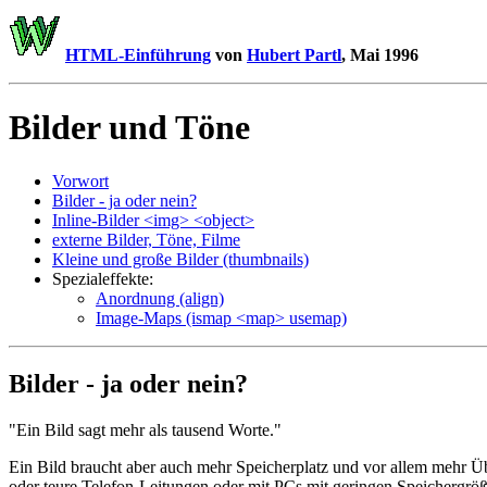
HTML-Einführung
von
Hubert Partl
, Mai 1996
Bilder und Töne
Vorwort
Bilder - ja oder nein?
Inline-Bilder <img> <object>
externe Bilder, Töne, Filme
Kleine und große Bilder (thumbnails)
Spezialeffekte:
Anordnung (align)
Image-Maps (ismap <map> usemap)
Bilder - ja oder nein?
"Ein Bild sagt mehr als tausend Worte."
Ein Bild braucht aber auch mehr Speicherplatz und vor allem mehr Ü
oder teure Telefon-Leitungen oder mit PCs mit geringen Speichergröß