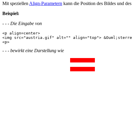
Mit speziellen
Align-Parametern
kann die Position des Bildes und de
Beispiel:
- - - Die Eingabe von
<p align=center>

<img src="austria.gif" alt="" align="top"> &Ouml;sterre
- - - bewirkt eine Darstellung wie